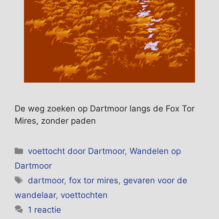
De weg zoeken op Dartmoor langs de Fox Tor
Mires, zonder paden
Categorieën
voettocht door Dartmoor
,
Wandelen op
Dartmoor
Tags
dartmoor
,
fox tor mires
,
gevaren voor de
wandelaar
,
voettochten
1 reactie