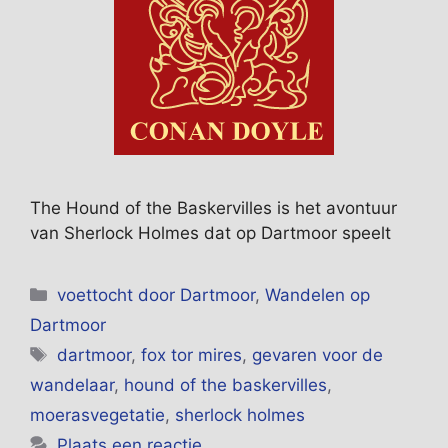
The Hound of the Baskervilles is het avontuur
van Sherlock Holmes dat op Dartmoor speelt
Categorieën
voettocht door Dartmoor
,
Wandelen op
Dartmoor
Tags
dartmoor
,
fox tor mires
,
gevaren voor de
wandelaar
,
hound of the baskervilles
,
moerasvegetatie
,
sherlock holmes
Plaats een reactie