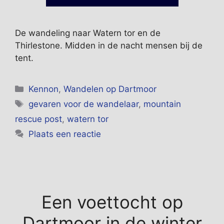
De wandeling naar Watern tor en de
Thirlestone. Midden in de nacht mensen bij de
tent.
Categorieën
Kennon
,
Wandelen op Dartmoor
Tags
gevaren voor de wandelaar
,
mountain
rescue post
,
watern tor
Plaats een reactie
Een voettocht op
Dartmoor in de winter