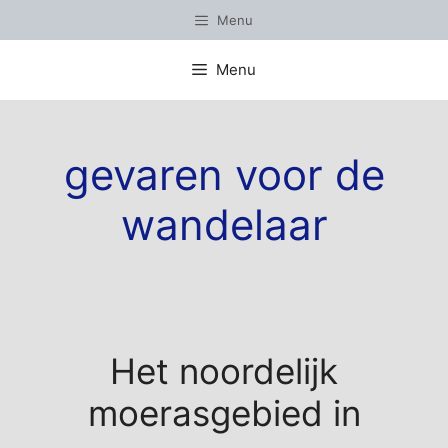
Ga
Menu
naar
de
Menu
inhoud
gevaren voor de
wandelaar
Het noordelijk
moerasgebied in