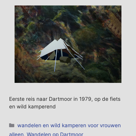
Eerste reis naar Dartmoor in 1979, op de fiets
en wild kamperend
Categorieën
wandelen en wild kamperen voor vrouwen
alleen
,
Wandelen op Dartmoor