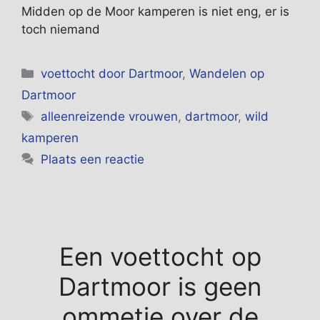
Midden op de Moor kamperen is niet eng, er is
toch niemand
Categorieën
voettocht door Dartmoor
,
Wandelen op
Dartmoor
Tags
alleenreizende vrouwen
,
dartmoor
,
wild
kamperen
Plaats een reactie
Een voettocht op
Dartmoor is geen
ommetje over de