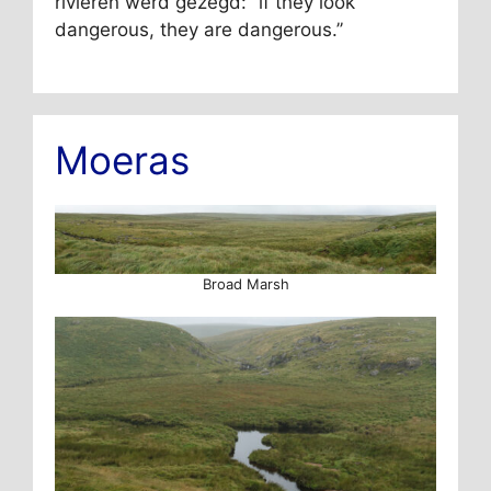
rivieren werd gezegd: ‘’if they look
dangerous, they are dangerous.’’
Moeras
Broad Marsh