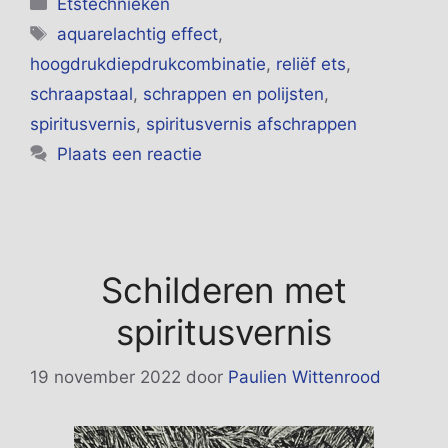
Categorieën
Etstechnieken
Tags
aquarelachtig effect
,
hoogdrukdiepdrukcombinatie
,
reliëf ets
,
schraapstaal
,
schrappen en polijsten
,
spiritusvernis
,
spiritusvernis afschrappen
Plaats een reactie
Schilderen met
spiritusvernis
19 november 2022
door
Paulien Wittenrood