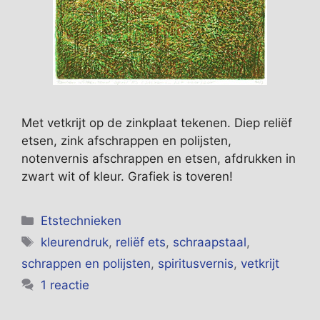
Met vetkrijt op de zinkplaat tekenen. Diep reliëf
etsen, zink afschrappen en polijsten,
notenvernis afschrappen en etsen, afdrukken in
zwart wit of kleur. Grafiek is toveren!
Categorieën
Etstechnieken
Tags
kleurendruk
,
reliëf ets
,
schraapstaal
,
schrappen en polijsten
,
spiritusvernis
,
vetkrijt
1 reactie