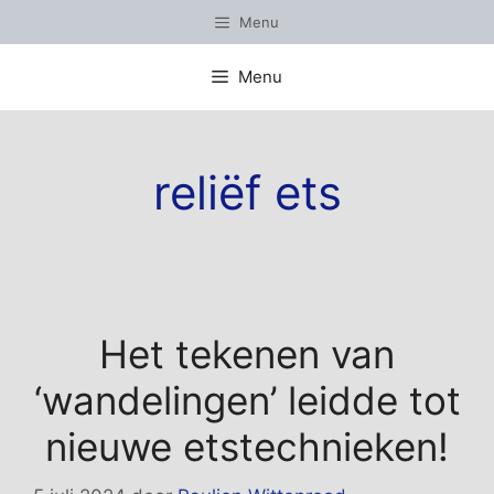
Ga
Menu
naar
de
Menu
inhoud
reliëf ets
Het tekenen van
‘wandelingen’ leidde tot
nieuwe etstechnieken!