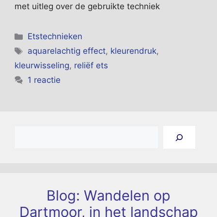
met uitleg over de gebruikte techniek
Categorieën
Etstechnieken
Tags
aquarelachtig effect
,
kleurendruk
,
kleurwisseling
,
reliëf ets
1 reactie
Zoeken
Blog: Wandelen op
Dartmoor, in het landschap