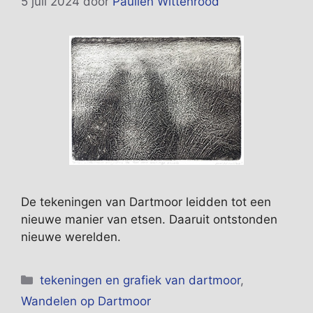
5 juli 2024
door
Paulien Wittenrood
De tekeningen van Dartmoor leidden tot een
nieuwe manier van etsen. Daaruit ontstonden
nieuwe werelden.
Categorieën
tekeningen en grafiek van dartmoor
,
Wandelen op Dartmoor