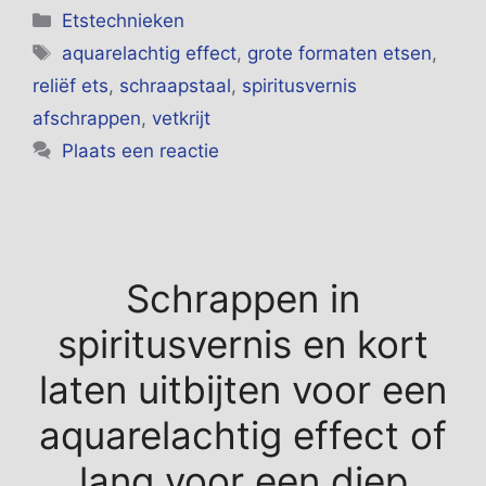
Categorieën
Etstechnieken
Tags
aquarelachtig effect
,
grote formaten etsen
,
reliëf ets
,
schraapstaal
,
spiritusvernis
afschrappen
,
vetkrijt
Plaats een reactie
Schrappen in
spiritusvernis en kort
laten uitbijten voor een
aquarelachtig effect of
lang voor een diep