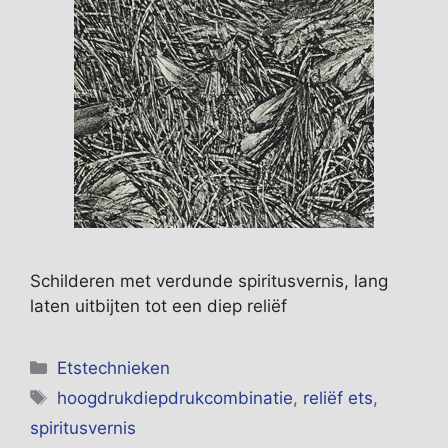
Schilderen met verdunde spiritusvernis, lang
laten uitbijten tot een diep reliëf
Categorieën
Etstechnieken
Tags
hoogdrukdiepdrukcombinatie
,
reliëf ets
,
spiritusvernis