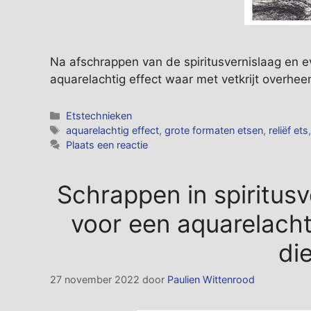
Na afschrappen van de spiritusvernislaag en ev
aquarelachtig effect waar met vetkrijt overhe
Categorieën
Etstechnieken
Tags
aquarelachtig effect
,
grote formaten etsen
,
reliëf ets
Plaats een reactie
Schrappen in spiritusve
voor een aquarelacht
die
27 november 2022
door
Paulien Wittenrood