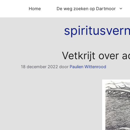
Ga
Home
De weg zoeken op Dartmoor
naar
de
inhoud
spiritusver
Vetkrijt over 
18 december 2022
door
Paulien Wittenrood