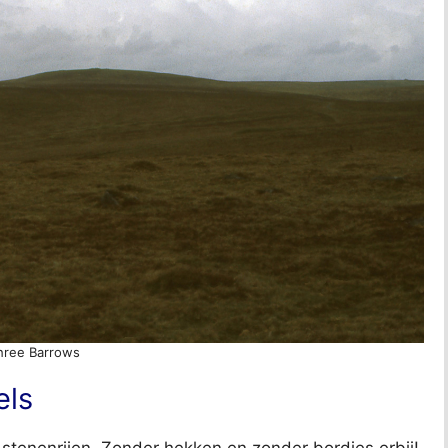
hree Barrows
els