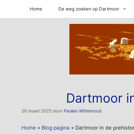
Ga
Home
De weg zoeken op Dartmoor
naar
de
inhoud
Dartmoor in
26 maart 2025
door
Paulien Wittenrood
Home
»
Blog pagina
»
Dartmoor in de prehistor