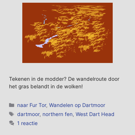
Tekenen in de modder? De wandelroute door
het gras belandt in de wolken!
Categorieën
naar Fur Tor
,
Wandelen op Dartmoor
Tags
dartmoor
,
northern fen
,
West Dart Head
1 reactie