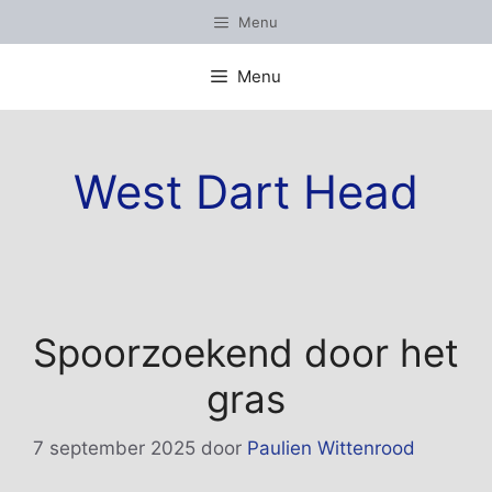
Ga
Menu
naar
de
Menu
inhoud
West Dart Head
Spoorzoekend door het
gras
7 september 2025
door
Paulien Wittenrood