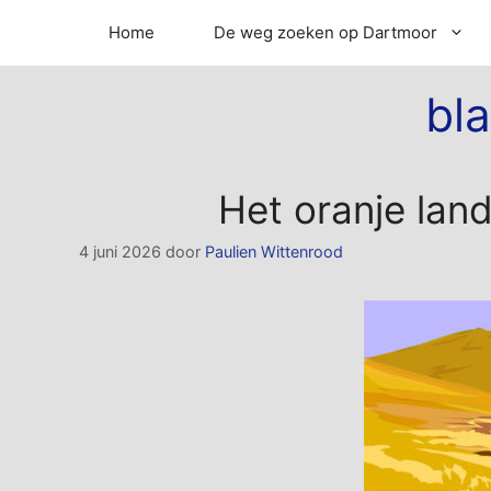
Ga
Home
De weg zoeken op Dartmoor
naar
de
inhoud
bl
Het oranje lan
4 juni 2026
door
Paulien Wittenrood